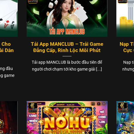
 Cho
Tải App MANCLUB – Trải Game
Nạp T
ài Dân
Đẳng Cấp, Rinh Lộc Mỗi Phút
Cực 
Tải app MANCLUB là bước đầu tiên để
Nạp t
àng đầu
người chơi chạm tới kho game giải [...]
nhưng 
òng game