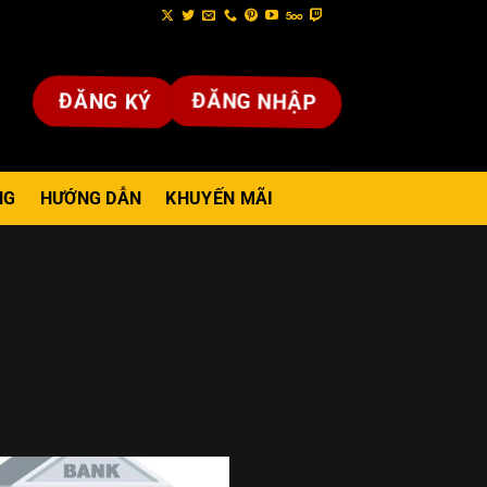
ĐĂNG NHẬP
ĐĂNG KÝ
NG
HƯỚNG DẪN
KHUYẾN MÃI