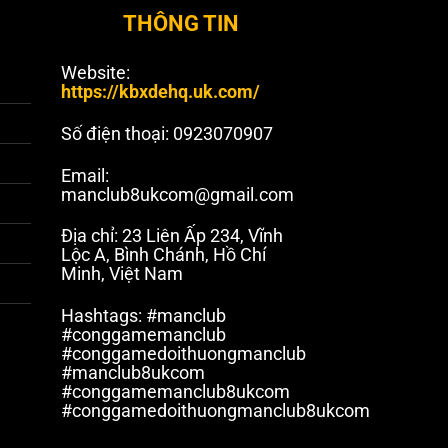
THÔNG TIN
Website:
https://kbxdehq.uk.com/
Số điện thoại: 0923070907
Email:
manclub8ukcom@gmail.com
Địa chỉ: 23 Liên Ấp 234, Vĩnh
Lộc A, Bình Chánh, Hồ Chí
Minh, Việt Nam
Hashtags: #manclub
#conggamemanclub
#conggamedoithuongmanclub
#manclub8ukcom
#conggamemanclub8ukcom
#conggamedoithuongmanclub8ukcom