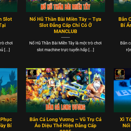
 Slot
Nổ Hũ Thần Bài Miền Tây – Tựa
Bắn C
Tại
Slot Đẳng Cấp Chỉ Có Ở
Bí Ẩ
MANCLUB
rò chơi
Nổ Hũ Thần Bài Miền Tây là một trò chơi
Bắn cá
 [...]
slot machine trực tuyến hấp [...]
rộn
 Phục
Bắn Cá Long Vương – Vũ Trụ Cá
Xì T
ầy Bí
Ảo Diệu Thể Hiện Đẳng Cấp
Nổi