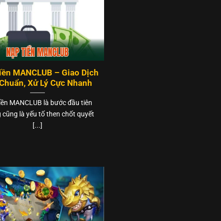
iền MANCLUB – Giao Dịch
Chuẩn, Xử Lý Cực Nhanh
iền MANCLUB là bước đầu tiên
cũng là yếu tố then chốt quyết
[...]