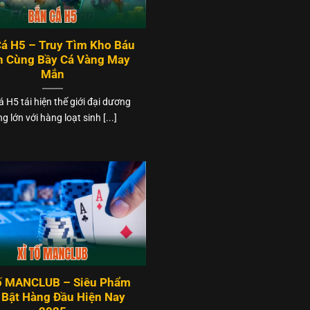
á H5 – Truy Tìm Kho Báu
n Cùng Bầy Cá Vàng May
Mắn
 H5 tái hiện thế giới đại dương
g lớn với hàng loạt sinh [...]
ố MANCLUB – Siêu Phẩm
 Bật Hàng Đầu Hiện Nay