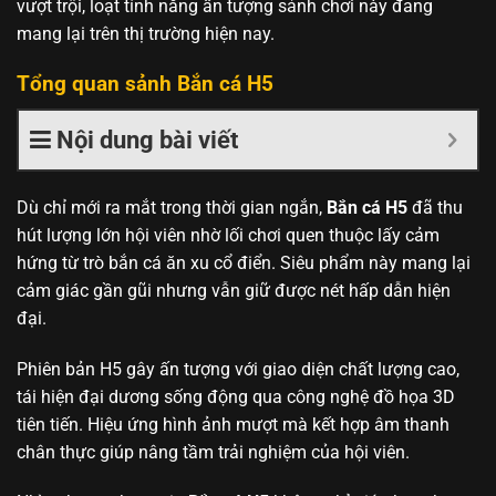
vượt trội, loạt tính năng ấn tượng sảnh chơi này đang
mang lại trên thị trường hiện nay.
Tổng quan sảnh Bắn cá H5
Nội dung bài viết
Dù chỉ mới ra mắt trong thời gian ngắn,
Bắn cá H5
đã thu
hút lượng lớn hội viên nhờ lối chơi quen thuộc lấy cảm
hứng từ trò bắn cá ăn xu cổ điển. Siêu phẩm này mang lại
cảm giác gần gũi nhưng vẫn giữ được nét hấp dẫn hiện
đại.
Phiên bản H5 gây ấn tượng với giao diện chất lượng cao,
tái hiện đại dương sống động qua công nghệ đồ họa 3D
tiên tiến. Hiệu ứng hình ảnh mượt mà kết hợp âm thanh
chân thực giúp nâng tầm trải nghiệm của hội viên.