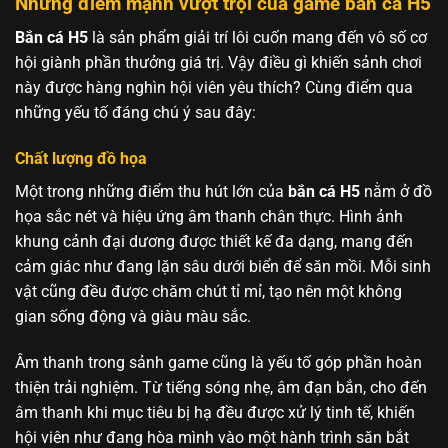
Những điểm mạnh vượt trội của game bắn cá H5
Bắn cá H5
là sản phẩm giải trí lôi cuốn mang đến vô số cơ
hội giành phần thưởng giá trị. Vậy điều gì khiến sảnh chơi
này được hàng nghìn hội viên yêu thích? Cùng điểm qua
những yếu tố đáng chú ý sau đây:
Chất lượng đồ họa
Một trong những điểm thu hút lớn của
bắn cá H5
nằm ở đồ
họa sắc nét và hiệu ứng âm thanh chân thực. Hình ảnh
khung cảnh đại dương được thiết kế đa dạng, mang đến
cảm giác như đang lặn sâu dưới biển để săn mồi. Mỗi sinh
vật cũng đều được chăm chút tỉ mỉ, tạo nên một không
gian sống động và giàu màu sắc.
Âm thanh trong sảnh game cũng là yếu tố góp phần hoàn
thiện trải nghiệm. Từ tiếng sóng nhẹ, âm đạn bắn, cho đến
âm thanh khi mục tiêu bị hạ đều được xử lý tinh tế, khiến
hội viên như đang hòa mình vào một hành trình săn bắt