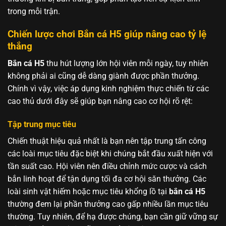
trong mỗi trận.
Chiến lược chơi Bắn cá H5 giúp nâng cao tỷ lệ
thắng
Bắn cá H5
thu hút lượng lớn hội viên mỗi ngày, tuy nhiên
không phải ai cũng dễ dàng giành được phần thưởng.
Chính vì vậy, việc áp dụng kinh nghiệm thực chiến từ các
cao thủ dưới đây sẽ giúp bạn nâng cao cơ hội rõ rệt:
Tập trung mục tiêu
Chiến thuật hiệu quả nhất là bạn nên tập trung tấn công
các loài mục tiêu đặc biệt khi chúng bắt đầu xuất hiện với
tần suất cao. Hội viên nên điều chỉnh mức cược và cách
bắn linh hoạt để tận dụng tối đa cơ hội săn thưởng. Các
loài sinh vật hiếm hoặc mục tiêu khổng lồ tại
bắn cá H5
thường đem lại phần thưởng cao gấp nhiều lần mục tiêu
thường. Tuy nhiên, để hạ được chúng, bạn cần giữ vững sự