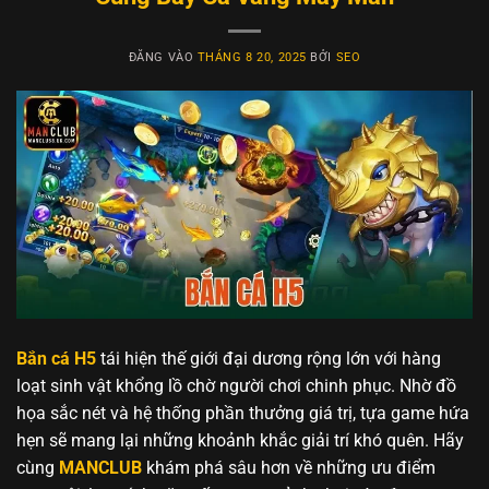
ĐĂNG VÀO
THÁNG 8 20, 2025
BỞI
SEO
Bắn cá H5
tái hiện thế giới đại dương rộng lớn với hàng
loạt sinh vật khổng lồ chờ người chơi chinh phục. Nhờ đồ
họa sắc nét và hệ thống phần thưởng giá trị, tựa game hứa
hẹn sẽ mang lại những khoảnh khắc giải trí khó quên. Hãy
cùng
MANCLUB
khám phá sâu hơn về những ưu điểm