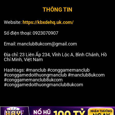
THÔNG TIN
Website:
https://kbxdehq.uk.com/
Số điện thoại: 0923070907
Email:
manclub8ukcom@gmail.com
Địa chỉ: 23 Liên Ấp 234, Vĩnh Lộc A, Bình Chánh, Hồ
Chí Minh, Việt Nam
Hashtags: #manclub #conggamemanclub
#conggamedoithuongmanclub #manclub8ukcom
#conggamemanclub8ukcom
#conggamedoithuongmanclub8ukcom
Copyright 2026 ©
MANCLUB
| Cổng Game Bài Đổi Thưởng