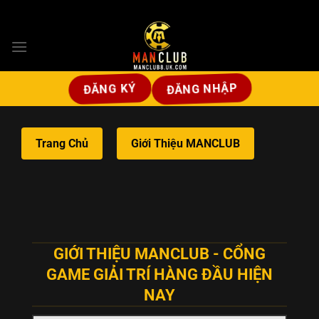
Bỏ
qua
nội
dung
ĐĂNG NHẬP
ĐĂNG KÝ
Trang Chủ
Giới Thiệu MANCLUB
GIỚI THIỆU MANCLUB - CỔNG
GAME GIẢI TRÍ HÀNG ĐẦU HIỆN
NAY