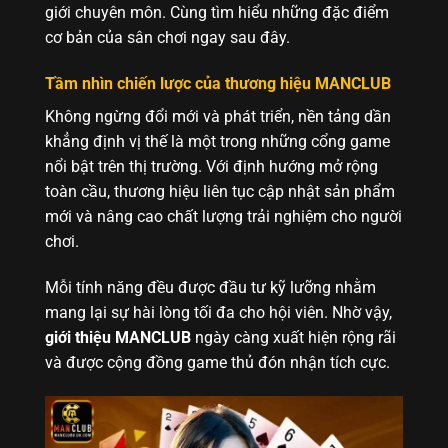
giới chuyên môn. Cùng tìm hiểu những đặc điểm
cơ bản của sân chơi ngay sau đây.
Tầm nhìn chiến lược của thương hiệu MANCLUB
Không ngừng đổi mới và phát triển, nền tảng dần
khẳng định vị thế là một trong những cổng game
nổi bật trên thị trường. Với định hướng mở rộng
toàn cầu, thương hiệu liên tục cập nhật sản phẩm
mới và nâng cao chất lượng trải nghiệm cho người
chơi.
Mỗi tính năng đều được đầu tư kỹ lưỡng nhằm
mang lại sự hài lòng tối đa cho hội viên. Nhờ vậy,
giới thiệu MANCLUB
ngày càng xuất hiện rộng rãi
và được cộng đồng game thủ đón nhận tích cực.