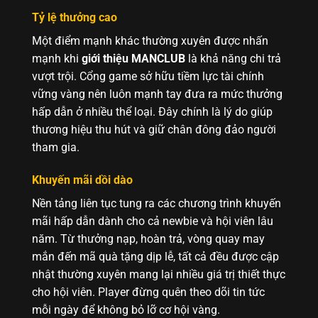
Tỷ lệ thưởng cao
Một điểm mạnh khác thường xuyên được nhấn
mạnh khi
giới thiệu MANCLUB
là khả năng chi trả
vượt trội. Cổng game sở hữu tiềm lực tài chính
vững vàng nên luôn mạnh tay đưa ra mức thưởng
hấp dẫn ở nhiều thể loại. Đây chính là lý do giúp
thương hiệu thu hút và giữ chân đông đảo người
tham gia.
Khuyến mãi dồi dào
Nền tảng liên tục tung ra các chương trình khuyến
mãi hấp dẫn dành cho cả newbie và hội viên lâu
năm. Từ thưởng nạp, hoàn trả, vòng quay may
mắn đến mã quà tặng dịp lễ, tất cả đều được cập
nhật thường xuyên mang lại nhiều giá trị thiết thực
cho hội viên. Player đừng quên theo dõi tin tức
mỗi ngày để không bỏ lỡ cơ hội vàng.