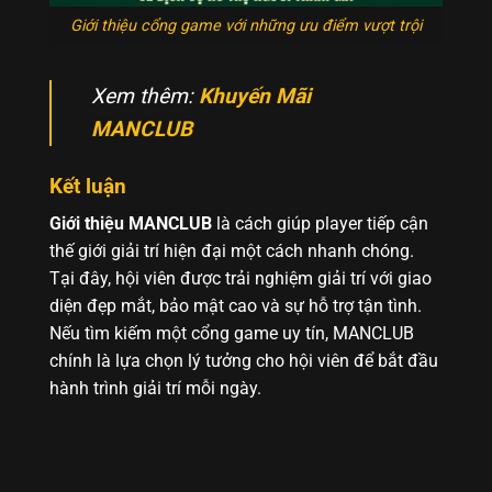
Giới thiệu cổng game với những ưu điểm vượt trội
Xem thêm:
Khuyến Mãi
MANCLUB
Kết luận
Giới thiệu MANCLUB
là cách giúp player tiếp cận
thế giới giải trí hiện đại một cách nhanh chóng.
Tại đây, hội viên được trải nghiệm giải trí với giao
diện đẹp mắt, bảo mật cao và sự hỗ trợ tận tình.
Nếu tìm kiếm một cổng game uy tín, MANCLUB
chính là lựa chọn lý tưởng cho hội viên để bắt đầu
hành trình giải trí mỗi ngày.