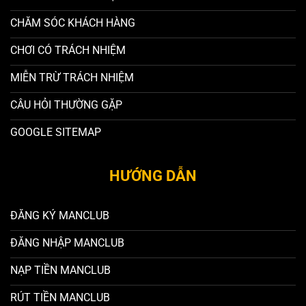
CHĂM SÓC KHÁCH HÀNG
CHƠI CÓ TRÁCH NHIỆM
MIỄN TRỪ TRÁCH NHIỆM
CÂU HỎI THƯỜNG GẶP
GOOGLE SITEMAP
HƯỚNG DẪN
ĐĂNG KÝ MANCLUB
ĐĂNG NHẬP MANCLUB
NẠP TIỀN MANCLUB
RÚT TIỀN MANCLUB