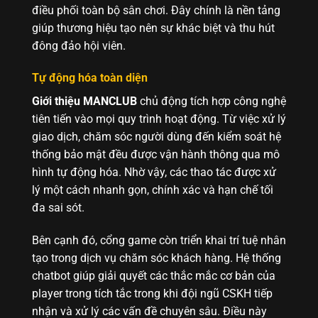
điều phối toàn bộ sân chơi. Đây chính là nền tảng
giúp thương hiệu tạo nên sự khác biệt và thu hút
đông đảo hội viên.
Tự động hóa toàn diện
Giới thiệu MANCLUB
chủ động tích hợp công nghệ
tiên tiến vào mọi quy trình hoạt động. Từ việc xử lý
giao dịch, chăm sóc người dùng đến kiểm soát hệ
thống bảo mật đều được vận hành thông qua mô
hình tự động hóa. Nhờ vậy, các thao tác được xử
lý một cách nhanh gọn, chính xác và hạn chế tối
đa sai sót.
Bên cạnh đó, cổng game còn triển khai trí tuệ nhân
tạo trong dịch vụ chăm sóc khách hàng. Hệ thống
chatbot giúp giải quyết các thắc mắc cơ bản của
player trong tích tắc trong khi đội ngũ CSKH tiếp
nhận và xử lý các vấn đề chuyên sâu. Điều này