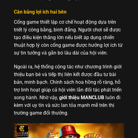
Cân bằng lợi ích hai bên
Cổng game thiết lập cơ chế hoạt động dựa trên
triết lý công bằng, bình đẳng. Người chơi sẽ được
tạo điều kiện thắng lớn nếu biết áp dụng chiến
thuật hợp lý còn cổng game được hưởng lợi ích từ
sự tin tưởng và gắn bó lâu dài của hội viên.
Ngoài ra, hệ thống cộng tác như chương trình giới
thiệu bạn bè và tiếp thị liên kết được đầu tư bài
bản, minh bạch. Chính sách hoa hồng rõ ràng, hỗ
trợ linh hoạt giúp cả hội viên lẫn đối tác phát triển
song hành. Nhờ vậy,
giới thiệu MANCLUB
luôn đi
kèm với uy tín và sức lan tỏa mạnh mẽ trên thị
trường game đổi thưởng.