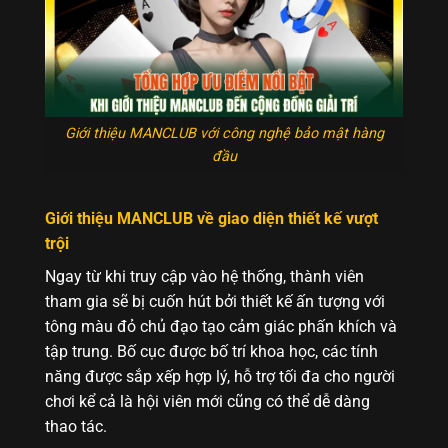
Giới thiệu MANCLUB với công nghệ bảo mật hàng
đầu
Giới thiệu MANCLUB về g
iao diện thiết kế vượt
trội
Ngay từ khi truy cập vào hệ thống, thành viên
tham gia sẽ bị cuốn hút bởi thiết kế ấn tượng với
tông màu đỏ chủ đạo tạo cảm giác phấn khích và
tập trung. Bố cục được bố trí khoa học, các tính
năng được sắp xếp hợp lý, hỗ trợ tối đa cho người
chơi kể cả là hội viên mới cũng có thể dễ dàng
thao tác.