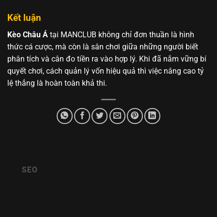
Kết luận
Kèo Châu Á
tại MANCLUB không chỉ đơn thuần là hình
thức cá cược, mà còn là sân chơi giữa những người biết
phân tích và cân đo tiền ra vào hợp lý. Khi đã nắm vững bí
quyết chơi, cách quản lý vốn hiệu quả thì việc nâng cao tỷ
lệ thắng là hoàn toàn khả thi.
SEO