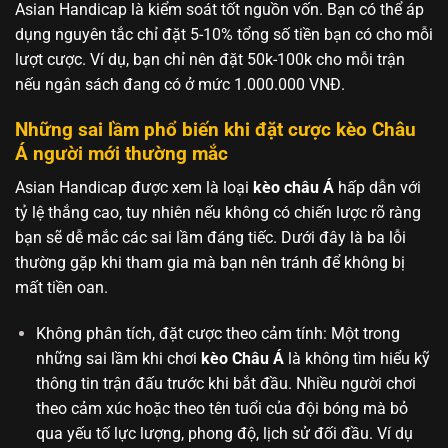
Asian Handicap là kiểm soát tốt nguồn vốn. Bạn có thể áp
dụng nguyên tắc chỉ đặt 5-10% tổng số tiền bạn có cho mỗi
lượt cược. Ví dụ, bạn chỉ nên đặt 50k-100k cho mỗi trận
nếu ngân sách đang có ở mức 1.000.000 VNĐ.
Những sai lầm phổ biến khi đặt cược kèo Châu
Á người mới thường mắc
Asian Handicap được xem là loại
kèo châu Á
hấp dẫn với
tỷ lệ thắng cao, tuy nhiên nếu không có chiến lược rõ ràng
bạn sẽ dễ mắc các sai lầm đáng tiếc. Dưới đây là ba lỗi
thường gặp khi tham gia mà bạn nên tránh để không bị
mất tiền oan.
Không phân tích, đặt cược theo cảm tính: Một trong
những sai lầm khi chơi
kèo Châu Á
là không tìm hiểu kỹ
thông tin trận đấu trước khi bắt đầu. Nhiều người chơi
theo cảm xúc hoặc theo tên tuổi của đội bóng mà bỏ
qua yếu tố lực lượng, phong độ, lịch sử đối đầu. Ví dụ