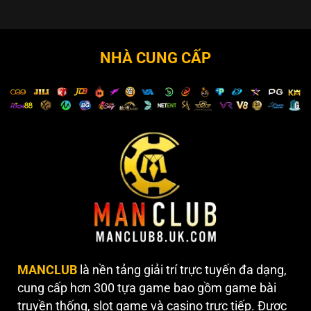
NHÀ CUNG CẤP
MANCLUB
là nền tảng giải trí trực tuyến đa dạng,
cung cấp hơn 300 tựa game bao gồm game bài
truyền thống, slot game và casino trực tiếp. Được