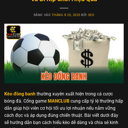
ĐĂNG VÀO
THÁNG 8 20, 2025
BỞI
SEO
Kèo đồng banh
thường xuyên xuất hiện trong cá cược
bóng đá. Cổng game
MANCLUB
cung cấp tỷ lệ thưởng hấp
dẫn giúp hội viên cơ hội tối ưu lợi nhuận nếu nắm vững
cách đọc và áp dụng đúng chiến thuật. Bài viết dưới đây
sẽ hướng dẫn bạn cách hiểu kèo dễ dàng và chia sẻ kinh