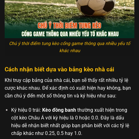
Chú ý thời điểm tung kèo cổng game thông qua nhiều yếu tố
khác nhau
Cách nhận biết dựa vào bảng kèo nhà cái
Khi truy cập bảng của nhà cái, bạn sẽ thấy rất nhiều tỷ lệ
cược khác nhau. Để xác định có xuất hiện hay không, bạn
cần chú ý đến một số thông tin và ký hiệu như sau:
Ký hiệu 0 trái:
Kèo đồng banh
thường xuất hiện trong
cột kèo Châu Á với kỳ hiệu là 0 hoặc 0.0. Đây là dấu
hiệu dễ nhận biết nhất giúp bạn phân biết với các tỷ lệ
chấp khác như 0.25, 0.5 hay 1.0.