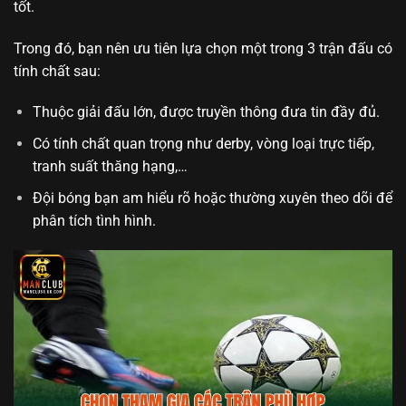
tốt.
Trong đó, bạn nên ưu tiên lựa chọn một trong 3 trận đấu có
tính chất sau:
Thuộc giải đấu lớn, được truyền thông đưa tin đầy đủ.
Có tính chất quan trọng như derby, vòng loại trực tiếp,
tranh suất thăng hạng,…
Đội bóng bạn am hiểu rõ hoặc thường xuyên theo dõi để
phân tích tình hình.