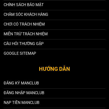
CHÍNH SÁCH BẢO MẬT
CHĂM SÓC KHÁCH HÀNG
CHƠI CÓ TRÁCH NHIỆM
MIỄN TRỪ TRÁCH NHIỆM
CÂU HỎI THƯỜNG GẶP
GOOGLE SITEMAP
HƯỚNG DẪN
ĐĂNG KÝ MANCLUB
ĐĂNG NHẬP MANCLUB
NẠP TIỀN MANCLUB