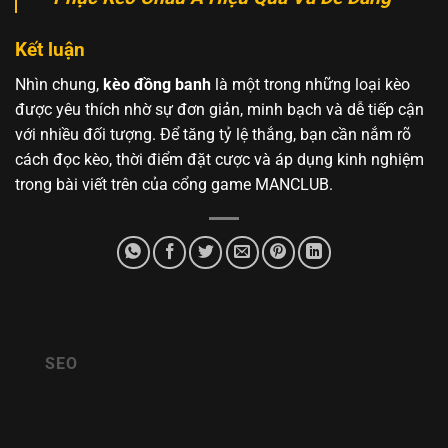
Kết luận
Nhìn chung,
kèo đồng banh
là một trong những loại kèo
được yêu thích nhờ sự đơn giản, minh bạch và dễ tiếp cận
với nhiều đối tượng. Để tăng tỷ lệ thắng, bạn cần nắm rõ
cách đọc kèo, thời điểm đặt cược và áp dụng kinh nghiệm
trong bài viết trên của cổng game MANCLUB.
SEO