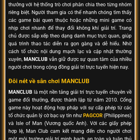
thưởng với hệ thống trò chơi phân chia theo từng nhóm
riêng biệt. Người tham gia có thể nhanh chóng tìm thấy
các game bài quen thuộc hoặc những mini game có
nhịp chơi nhanh để thay đổi không khí giải trí. Trang
chủ được sắp xếp theo dạng danh mục trực quan, giúp
quá trình thao tác diễn ra gọn gàng và dễ hiểu. Nhờ
cách tổ chức nội dung mạch lạc và cập nhật thường
xuyên,
MANCLUB
vẫn giữ được sự quan tâm của nhiều
người chơi trong cộng đồng giải trí trực tuyến hiện nay.
Đôi nét về sân chơi MANCLUB
MANCLUB
là một nền tảng giải trí trực tuyến chuyên về
game đổi thưởng, được thành lập từ năm 2010. Cổng
game này hoạt động hợp pháp với sự cấp phép từ các
tổ chức quản lý cờ bạc uy tín như
PAGCOR
(Philippines)
và Isle of Man (Vương quốc Anh). Với các giấy phép
hợp lệ, Man Club cam kết mang đến cho người chơi
một môi trường giải trí minh bạch, an toàn và tuân thủ