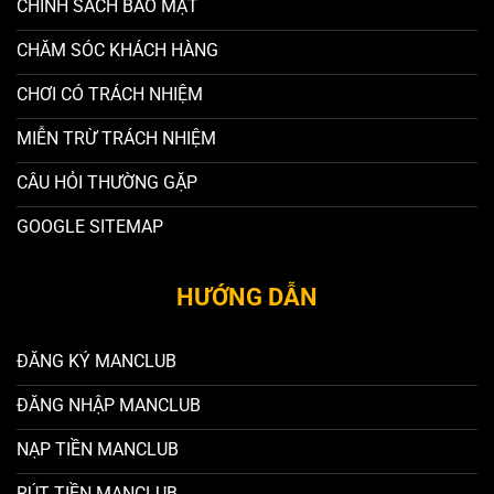
CHÍNH SÁCH BẢO MẬT
CHĂM SÓC KHÁCH HÀNG
CHƠI CÓ TRÁCH NHIỆM
MIỄN TRỪ TRÁCH NHIỆM
CÂU HỎI THƯỜNG GẶP
GOOGLE SITEMAP
Kho game nền tảng cực hot, dẫn đầu xu hướng hiện nay
HƯỚNG DẪN
Thiết kế giao diện game hiện đại, mang trải nghiệm
mượt mà
ĐĂNG KÝ MANCLUB
Cổng game
MANCLUB
gây ấn tượng mạnh với thiết kế
giao diện hiện đại, huyền bí với tông màu đen chủ đạo.
ĐĂNG NHẬP MANCLUB
Sự kết hợp màu sắc hài hòa vừa giúp mang đến sự
NẠP TIỀN MANCLUB
sang trọng, vừa cá tính tạo cảm giác mạnh mẽ ngay từ
cái nhìn đầu tiên. Giao diện được tối ưu hóa giúp người
RÚT TIỀN MANCLUB